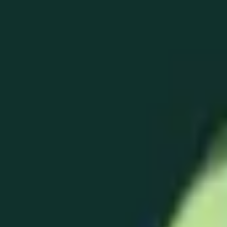
TOP
RELEASES
ARTISTS
EVENTS
NEWS
FAQ
EN
HOME
/
ARTISTS
/
咲乃木ロク
咲乃木ロク
作詞
ボーカル