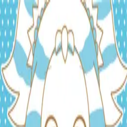
TOP
RELEASES
ARTISTS
EVENTS
NEWS
FAQ
EN
HOME
/
ARTISTS
/
しゃっぽ。-Shappo-
しゃっぽ。-Shappo-